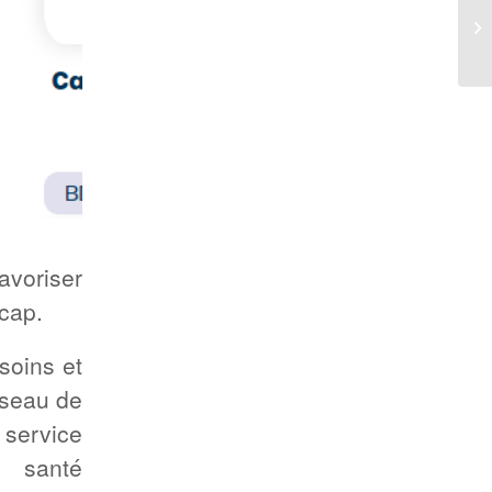
avoriser
icap.
soins et
éseau de
 service
e santé