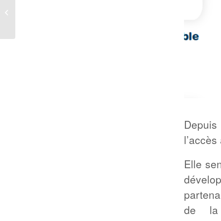
Expo Art – Mois du
Cerveau
Depuis 
l’accès
Elle se
dévelop
partena
de la 